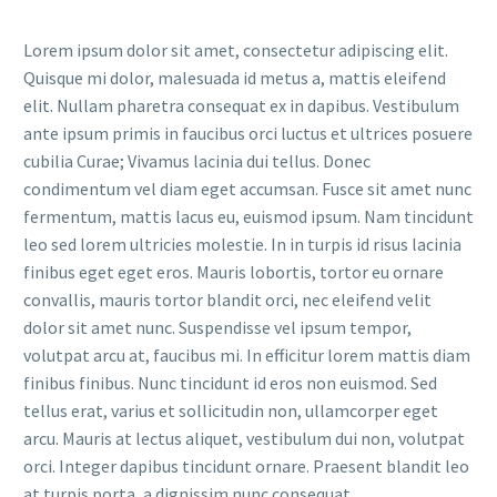
Lorem ipsum dolor sit amet, consectetur adipiscing elit.
Quisque mi dolor, malesuada id metus a, mattis eleifend
elit. Nullam pharetra consequat ex in dapibus. Vestibulum
ante ipsum primis in faucibus orci luctus et ultrices posuere
cubilia Curae; Vivamus lacinia dui tellus. Donec
condimentum vel diam eget accumsan. Fusce sit amet nunc
fermentum, mattis lacus eu, euismod ipsum. Nam tincidunt
leo sed lorem ultricies molestie. In in turpis id risus lacinia
finibus eget eget eros. Mauris lobortis, tortor eu ornare
convallis, mauris tortor blandit orci, nec eleifend velit
dolor sit amet nunc. Suspendisse vel ipsum tempor,
volutpat arcu at, faucibus mi. In efficitur lorem mattis diam
finibus finibus. Nunc tincidunt id eros non euismod. Sed
tellus erat, varius et sollicitudin non, ullamcorper eget
arcu. Mauris at lectus aliquet, vestibulum dui non, volutpat
orci. Integer dapibus tincidunt ornare. Praesent blandit leo
at turpis porta, a dignissim nunc consequat.