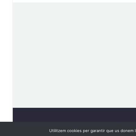
2023 © PAIM by
WDM-SOLUTION
Utilitzem cookies per garantir que us donem la