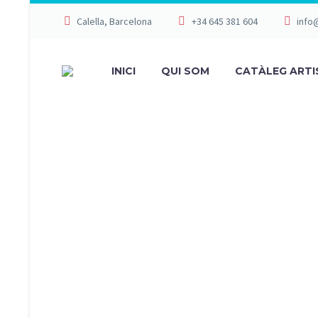
Calella, Barcelona
+34 645 381 604
info
INICI
QUI SOM
CATÀLEG ARTI