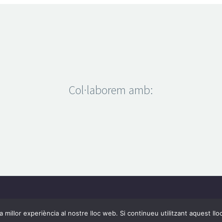
Col·laborem amb:
Contact’ns
Política de privacitat
 millor experiència al nostre lloc web. Si continueu utilitzant aquest ll