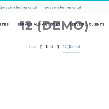
@jovesartistesimusics.cat
jovesartistesimusics.cat
12 (DEMO)
STES
SERVEIS ALS ARTISTES
SERVEIS A CLIENTS
Inici
Inici
12 (Demo)