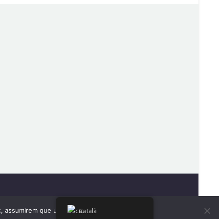
oc, assumirem que us plau.
Català
D'acord
No