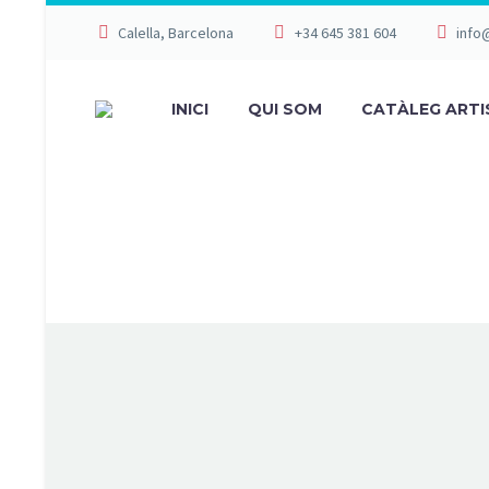
Calella, Barcelona
+34 645 381 604
info
INICI
QUI SOM
CATÀLEG ARTI